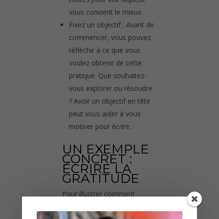
vous convient le mieux.
Fixez un objectif : Avant de
commencer, vous pouvez
réfléchir à ce que vous
voulez obtenir de cette
pratique. Que souhaitez-
vous explorer ou résoudre
? Avoir un objectif en tête
peut vous aider à vous
motiver pour écrire.
UN EXEMPLE
CONCRET :
ÉCRIRE LA
GRATITUDE
Pour illustrer comment
l’écriture thérapeutique
fonctionne en pratique,