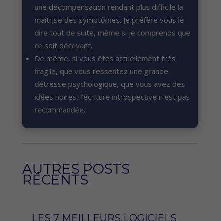
une décompensation rendant plus difficile la
maîtrise des symptômes. Je préfère vous le
dire tout de suite, même si je comprends que
ce soit décevant.
De même, si vous êtes actuellement très
fragile, que vous ressentez une grande
détresse psychologique, que vous avez des
idées noires, l’écriture introspective n’est pas
recommandée.
AUTRES POSTS
RÉCENTS
LES 7 MEILLEURS LOGICIELS