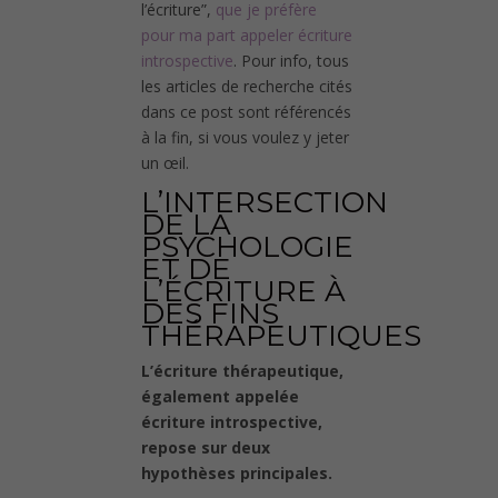
l’écriture”,
que je préfère
pour ma part appeler écriture
introspective
. Pour info, tous
les articles de recherche cités
dans ce post sont référencés
à la fin, si vous voulez y jeter
un œil.
L’INTERSECTION
DE LA
PSYCHOLOGIE
ET DE
L’ÉCRITURE À
DES FINS
THÉRAPEUTIQUES
L’écriture thérapeutique,
également appelée
écriture introspective,
repose sur deux
hypothèses principales.