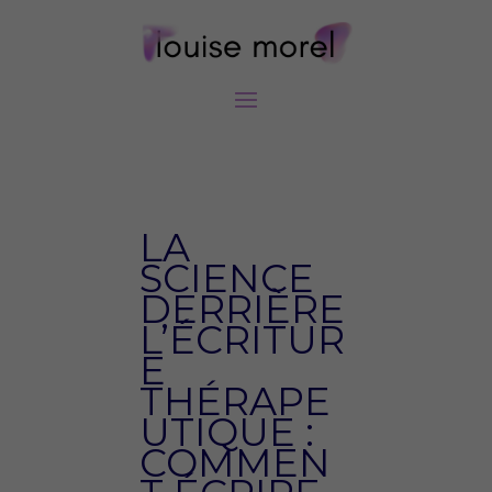
LA
SCIENCE
DERRIÈRE
L’ÉCRITUR
E
THÉRAPE
UTIQUE :
COMMEN