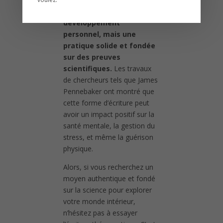
passagère en
développement
personnel, mais une
pratique solide et fondée
sur des preuves
scientifiques.
Les travaux
de chercheurs tels que James
Pennebaker ont montré que
cette forme d’écriture peut
avoir un impact positif sur la
santé mentale, la gestion du
stress, et même la guérison
physique.
Alors, si vous recherchez un
moyen authentique et fondé
sur la science pour explorer
votre monde intérieur,
n’hésitez pas à essayer