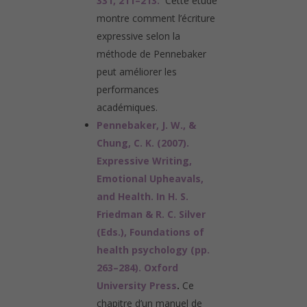
331, 211–213.
Cette étude
montre comment l’écriture
expressive selon la
méthode de Pennebaker
peut améliorer les
performances
académiques.
Pennebaker, J. W., &
Chung, C. K. (2007).
Expressive Writing,
Emotional Upheavals,
and Health. In H. S.
Friedman & R. C. Silver
(Eds.), Foundations of
health psychology (pp.
263–284). Oxford
University Press
.
Ce
chapitre d’un manuel de