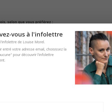
ois, selon que vous préférez :
vez-vous à l'infolettre
scrit en cours,
l'infolettre de Louise Morel.
re les séances.
r entré votre adresse email, choisissez la
éviter le “trop” comme le “pas assez”.
ucune" pour découvrir l'infolettre
ent.
liste d’attente du mentorat littéraire
et que je vous prévienne qu
message sous 72H ouvrées.