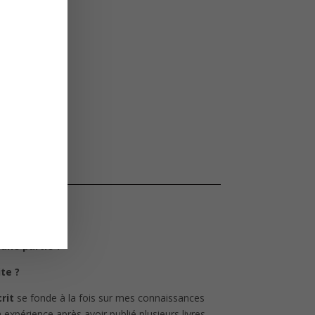
une partie ?
te ?
rit
se fonde à la fois sur mes connaissances
 expérience après avoir publié plusieurs livres.