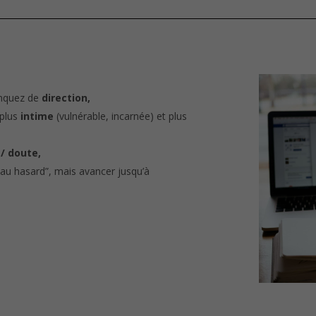
anquez de
direction,
 plus
intime
(vulnérable, incarnée) et plus
 / doute,
“au hasard”, mais avancer jusqu’à