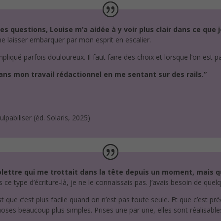
es questions, Louise m’a aidée à y voir plus clair dans ce que j
e laisser embarquer par mon esprit en escalier.
pliqué parfois douloureux. Il faut faire des choix et lorsque l’on est p
dans mon travail rédactionnel en me sentant sur des rails.”
lpabiliser (éd. Solaris, 2025)
nfolettre qui me trottait dans la tête depuis un moment, mais q
is ce type d’écriture-là, je ne le connaissais pas. J’avais besoin de qu
st que c’est plus facile quand on n’est pas toute seule. Et que c’est pr
hoses beaucoup plus simples. Prises une par une, elles sont réalisables