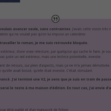
 voulais avancer seule, sans contraintes
. J’avais cette vision très
iste qui ne voulait pas qu’on lui impose un calendrier.
availler le roman, je me suis retrouvée bloquée.
 extérieur, d’une vraie relecture, par quelqu’un qui sache le faire. Je v
as juste un œil extérieur, mais une lectrice potentielle, investie.
t de retours, sur plein d’aspects, mais ça ne m’a jamais démotivée. 
 qu’elle avait bossé, qu’elle était investie. C’était stimulant.
vancé. J’ai terminé une V2, je sens que je suis en train de pass
erai le texte à ma maison d’édition. En tout cas, j’ai envie d’a
essai déjà publié et d’un manuscrit de fiction