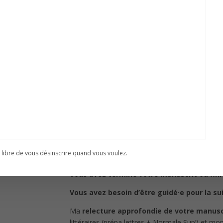
MANUSCRIT
 libre de vous désinscrire quand vous voulez.
Vous avez terminé votre manuscrit ou fini 
Vous avez besoin d’être guidé·e pour la sui
Ma
relecture approfondie de votre manusc
littéraires (prépa lettres + Normale Sup’) et mon