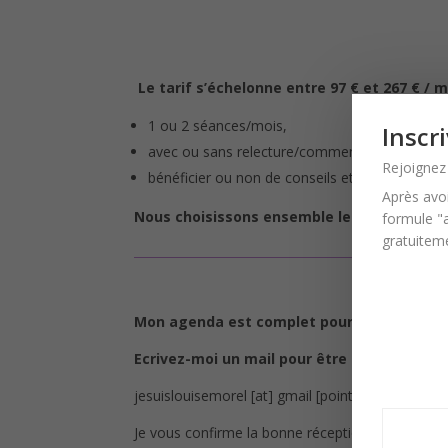
Le tarif s’échelonne entre 97 € et 267 € / m
1 ou 2 séances/mois,
Inscri
avec ou sans relecture/commentaires du manu
Rejoignez 
bénéficier ou non de conseils et d’un suivi ent
Après avoi
Nous choisissons ensemble le format, pour 
formule "a
gratuitem
Mon agenda est complet pour l’instant.
Ecrivez-moi un mail pour être ajouté·e à la 
jesuislouisemorel [at] gmail [point] com
Je vous confirme la bonne réception de votre 