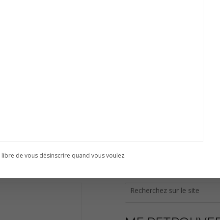
PAS CE QUE VOUS
Conta
 libre de vous désinscrire quand vous voulez.
ETTER
RECHERCHE SUR