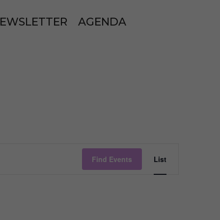
EWSLETTER
AGENDA
EVENT
VIEWS
Find Events
List
NAVIGATI