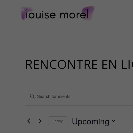
RENCONTRE EN L
EVENTS
SEARCH
Enter
AND
Keyword.
VIEWS
Search
NAVIGATION
for
Upcoming
Events
Today
by
Select