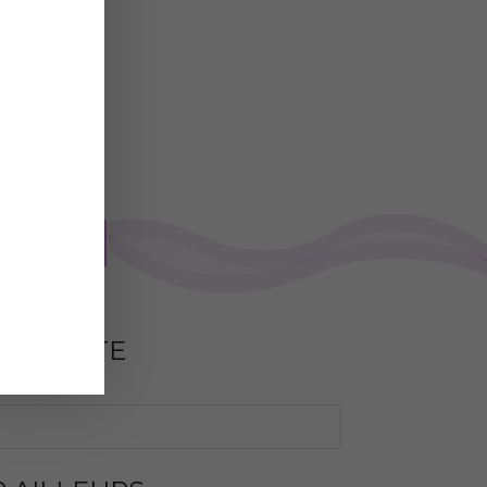
ctez-moi
 LE SITE