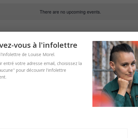
There are no upcoming events.
vez-vous à l'infolettre
l'infolettre de Louise Morel.
r entré votre adresse email, choisissez la
ucune" pour découvrir l'infolettre
avec Elise Thiébaut autour de Je
ent.
avec l’autrice Elise Thiébaut, ouverte à toustes. Nous serons en
outé prochainement.